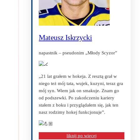
Mateusz Iskrzycki
napastnik – pseudonim „Młody Scyzor”
„21 lat grałem w hokeja. Z resztą grał w
niego też mój tata, wujek, kuzyni, teraz gra
mój syn. Wiem jak on smakuje. Znam go
od podszewki. Po zakończeniu kariery
stałem z boku i przyglądałem się, jak ten
nasz rodzimy hokej funkcjonuje”.
liknij po więcej