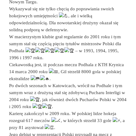
Nowym Targu.
Wykazywał się nie tylko chęcią do poprawiania swoich
hokejowych umiejętności
, ale i wielką
odpowiedzialnością. Dla nowotarskiej drużyny okazał się
solidną podporą w defensywie.
W macierzystym klubie grał regularnie do 2001 roku i tym
samym stał się częścią pięciu tytułów mistrzostw Polski dla
Podhala
– w 1993, 1994, 1995,
1996 i 1997 roku.
Ciekawostką jest, iż podczas meczu Podhala z KTH Krynica
14 marca 2000 roku
, Gil strzelił 8000 gola w polskiej
ekstralidze
.
Po dwóch sezonach w Katowicach, wrócił na Podhale i tym
samym wraz z drużyną stał się zdobywcą Pucharu Interligi w
2004 roku
, jak również dwóch Pucharów Polski w 2004
i 2005 roku
.
Karierę zakończył w 2009 roku. W polskiej lidze hokeja
rozegrał 617 meczów
, w których strzelił 33 gole
, a
przy 81 asystował
.
Jego debiut w reprezentacji Polski przypadł na mecz z