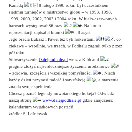
Kanadą
8 lutego 1998 roku. Był uczestnikiem
siedmiu turniejów o mistrzostwo globu – w 1993, 1998,
1999, 2000, 2002, 2003 i 2004 roku. W biało-czerwonych
barwach występował 86 razy
. Na konto
reprezentacji zapisał 3 bramki
i 8 asyst.
Jego bracia Łukasz i Paweł też byli hokeistami
, co
ciekawe – wspólnie, we trzech, w Podhalu zagrali tylko przez
pół roku.
Stowarzyszenie
Dalejpodhale.pl
wraz z Kibicami
pragnie złożyć najserdeczniejsze życzenia urodzinowe
– zdrowia, szczęścia i wszelkiej pomyślności
. Niech
każdy dzień przynosi radość i satysfakcję
, a marzenia
znajdą swoje spełnienie.
Chcesz poznać legendy nowotarskiego hokeja? Odwiedź
naszą stronę
www.dalejpodhale.pl
gdzie znajdziesz
kalendarium wyjątkowych postaci!
źródło: S. Leśniowski