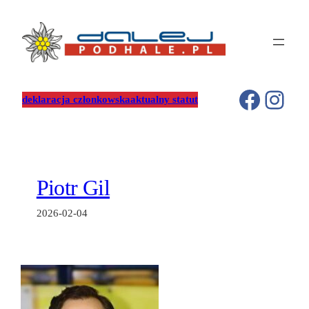
Przejdź
do
treści
Facebo
Inst
deklaracja członkowska
aktualny statut
Piotr Gil
2026-02-04