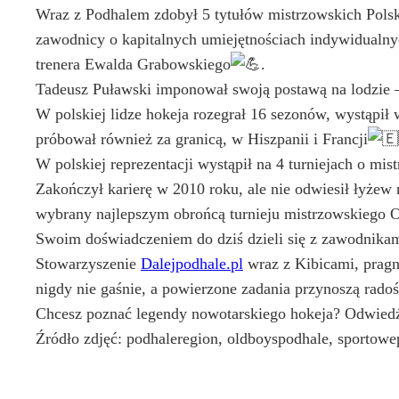
Wraz z Podhalem zdobył 5 tytułów mistrzowskich Polsk
zawodnicy o kapitalnych umiejętnościach indywidualny
trenera Ewalda Grabowskiego
.
Tadeusz Puławski imponował swoją postawą na lodzie –
W polskiej lidze hokeja rozegrał 16 sezonów, wystąpił 
próbował również za granicą, w Hiszpanii i Francji
W polskiej reprezentacji wystąpił na 4 turniejach o mi
Zakończył karierę w 2010 roku, ale nie odwiesił łyżew
wybrany najlepszym obrońcą turnieju mistrzowskiego 
Swoim doświadczeniem do dziś dzieli się z zawodnikami
Stowarzyszenie
Dalejpodhale.pl
wraz z Kibicami, pragni
nigdy nie gaśnie, a powierzone zadania przynoszą radoś
Chcesz poznać legendy nowotarskiego hokeja? Odwiedź
Źródło zdjęć: podhaleregion, oldboyspodhale, sportow