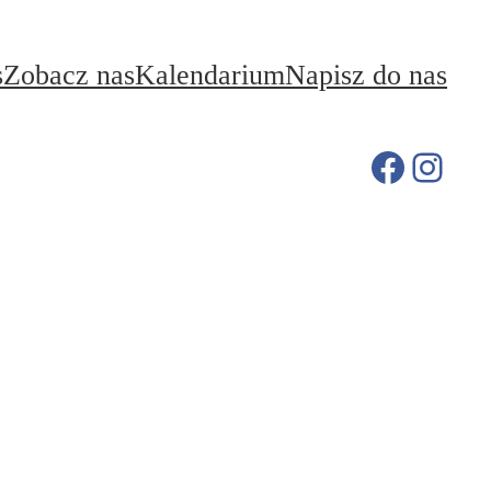
s
Zobacz nas
Kalendarium
Napisz do nas
Facebo
Inst