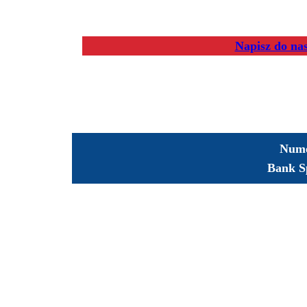
Napisz do na
Nume
Bank S