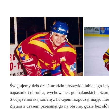
Świętujemy dziś dzień urodzin niezwykle lubianego i s
napastnik i obrońca, wychowanek podhalańskich „Szaro
Swoją seniorską karierę z hokejem rozpoczął mając nies
Ziętara z czasem przesunął go na obronę, gdzie bez s