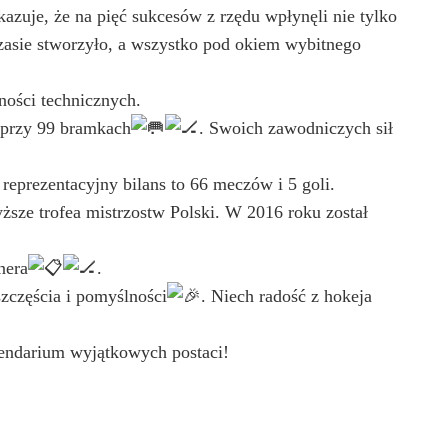
azuje, że na pięć sukcesów z rzędu wpłynęli nie tylko
zasie stworzyło, a wszystko pod okiem wybitnego
ności technicznych.
ł przy 99 bramkach
. Swoich zawodniczych sił
 reprezentacyjny bilans to 66 meczów i 5 goli.
ższe trofea mistrzostw Polski. W 2016 roku został
nera
.
zczęścia i pomyślności
. Niech radość z hokeja
lendarium wyjątkowych postaci!