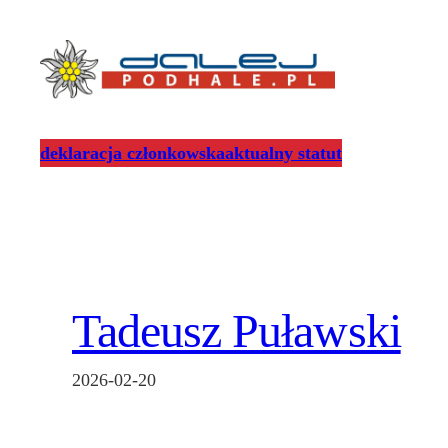
Przejdź
do
treści
deklaracja członkowska
aktualny statut
Tadeusz Puławski
2026-02-20