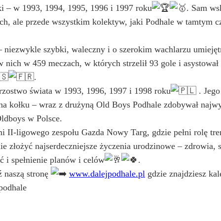
i – w 1993, 1994, 1995, 1996 i 1997 roku
. Sam wsk
ch, ale przede wszystkim kolektyw, jaki Podhale w tamtym c
 niezwykle szybki, waleczny i o szerokim wachlarzu umiejęt
w nich w 459 meczach, w których strzelił 93 gole i asystowa
.
strzostwo świata w 1993, 1996, 1997 i 1998 roku
. Jego
 na kołku – wraz z drużyną Old Boys Podhale zdobywał najwy
Oldboys w Polsce.
 II-ligowego zespołu Gazda Nowy Targ, gdzie pełni rolę tre
e złożyć najserdeczniejsze życzenia urodzinowe – zdrowia, s
ć i spełnienie planów i celów
.
 naszą stronę
www.dalejpodhale.pl
gdzie znajdziesz ka
epodhale