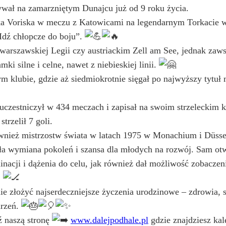
ywał na zamarzniętym Dunajcu już od 9 roku życia.
ska Voriska w meczu z Katowicami na legendarnym Torkacie w
„Idź chłopcze do boju”.
 warszawskiej Legii czy austriackim Zell am See, jednak za
mki silne i celne, nawet z niebieskiej linii.
 klubie, gdzie aż siedmiokrotnie sięgał po najwyższy tytuł
 uczestniczył w 434 meczach i zapisał na swoim strzeleckim k
strzelił 7 goli.
wnież mistrzostw świata w latach 1975 w Monachium i Düsse
ła wymiana pokoleń i szansa dla młodych na rozwój. Sam otwa
nacji i dążenia do celu, jak również dał możliwość zobaczeni
.
e złożyć najserdeczniejsze życzenia urodzinowe – zdrowia, s
arzeń.
 naszą stronę
www.dalejpodhale.pl
gdzie znajdziesz ka