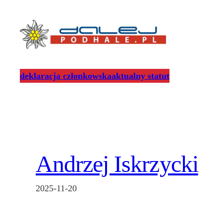
Przejdź
do
treści
deklaracja członkowska
aktualny statut
Andrzej Iskrzycki
2025-11-20