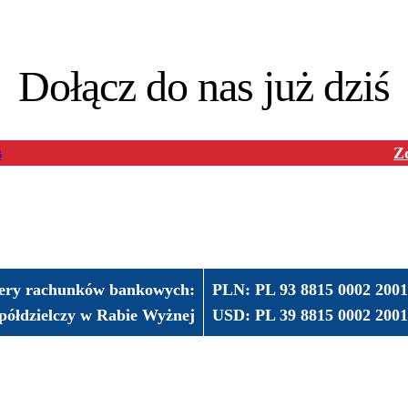
Dołącz do nas już dziś
s
Z
ry rachunków bankowych:
PLN: PL 93 8815 0002 20
półdzielczy w Rabie Wyżnej
USD: PL 39 8815 0002 20