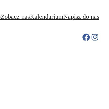
s
Zobacz nas
Kalendarium
Napisz do nas
Facebo
Inst