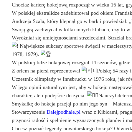
Chociaż karierę hokejową rozpoczął w wieku 16 lat, gr
W polskiej ekstralidze zadebiutował pod okiem Franti
Andrzeja Szala, który klepnął go w bark i powiedział: 
Swoją grą zachwycał w kilku innych klubach, czy to w
Wyróżniał się umiejętnościami strzeleckimi. Strzelał bra
Największe sukcesy sportowe święcił w macierzystym
1978, 1979).
W polskiej lidze hokejowej rozegrał 14 sezonów, gdzie
Z orłem na piersi reprezentował
Polskę 54 razy i 
Uczestnik olimpiady w Innsbrucku w 1976 roku, jak ró
W jego opinii naturalnym jest, aby w hokeju następowa
charakter, ale i podejście do życia.
Nauczył determi
Smykałkę do hokeja przejął po nim jego syn – Mateusz
Stowarzyszenie
Dalejpodhale.pl
wraz z Kibicami, pragni
przynosi radość i spełnienie wyznaczonych planów i m
Chcesz poznać legendy nowotarskiego hokeja? Odwiedź