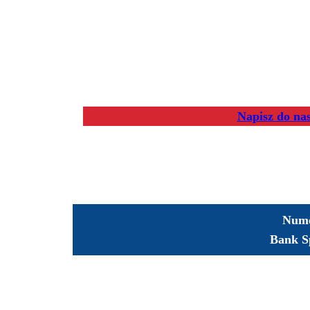
Napisz do na
Nume
Bank S