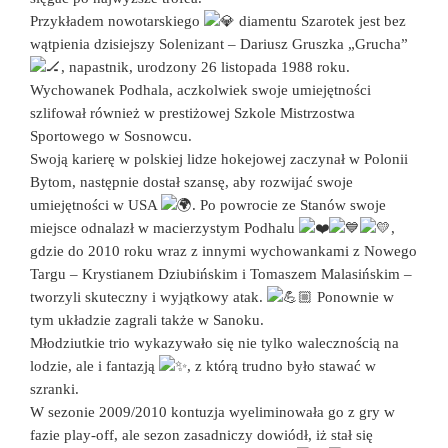
Przykładem nowotarskiego
diamentu Szarotek jest bez
wątpienia dzisiejszy Solenizant – Dariusz Gruszka „Grucha”
, napastnik, urodzony 26 listopada 1988 roku.
Wychowanek Podhala, aczkolwiek swoje umiejętności
szlifował również w prestiżowej Szkole Mistrzostwa
Sportowego w Sosnowcu.
Swoją karierę w polskiej lidze hokejowej zaczynał w Polonii
Bytom, następnie dostał szansę, aby rozwijać swoje
umiejętności w USA
. Po powrocie ze Stanów swoje
miejsce odnalazł w macierzystym Podhalu
,
gdzie do 2010 roku wraz z innymi wychowankami z Nowego
Targu – Krystianem Dziubińskim i Tomaszem Malasińskim –
tworzyli skuteczny i wyjątkowy atak.
Ponownie w
tym układzie zagrali także w Sanoku.
Młodziutkie trio wykazywało się nie tylko walecznością na
lodzie, ale i fantazją
, z którą trudno było stawać w
szranki.
W sezonie 2009/2010 kontuzja wyeliminowała go z gry w
fazie play-off, ale sezon zasadniczy dowiódł, iż stał się