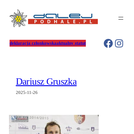
Przejdź
do
treści
Facebo
Inst
deklaracja członkowska
aktualny statut
Dariusz Gruszka
2025-11-26