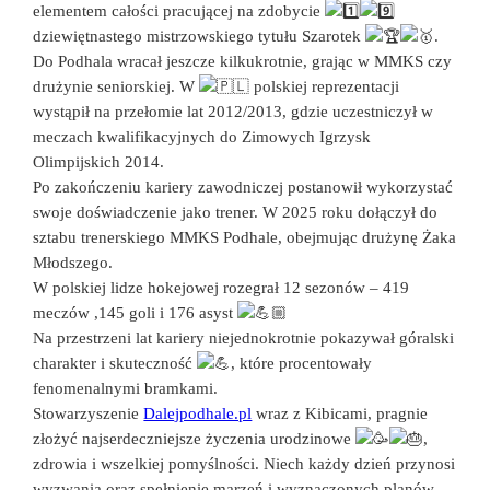
elementem całości pracującej na zdobycie
dziewiętnastego mistrzowskiego tytułu Szarotek
.
Do Podhala wracał jeszcze kilkukrotnie, grając w MMKS czy
drużynie seniorskiej. W
polskiej reprezentacji
wystąpił na przełomie lat 2012/2013, gdzie uczestniczył w
meczach kwalifikacyjnych do Zimowych Igrzysk
Olimpijskich 2014.
Po zakończeniu kariery zawodniczej postanowił wykorzystać
swoje doświadczenie jako trener. W 2025 roku dołączył do
sztabu trenerskiego MMKS Podhale, obejmując drużynę Żaka
Młodszego.
W polskiej lidze hokejowej rozegrał 12 sezonów – 419
meczów ,145 goli i 176 asyst
Na przestrzeni lat kariery niejednokrotnie pokazywał góralski
charakter i skuteczność
, które procentowały
fenomenalnymi bramkami.
Stowarzyszenie
Dalejpodhale.pl
wraz z Kibicami, pragnie
złożyć najserdeczniejsze życzenia urodzinowe
,
zdrowia i wszelkiej pomyślności. Niech każdy dzień przynosi
wyzwania oraz spełnienie marzeń i wyznaczonych planów.