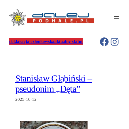
Przejdź
do
treści
Facebo
Inst
deklaracja członkowska
aktualny statut
Stanisław Głąbiński –
pseudonim „Dęta”
2025-10-12