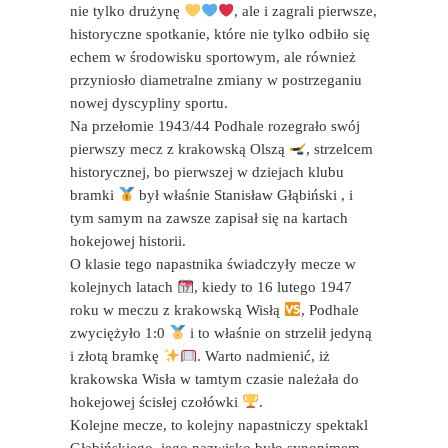
nie tylko drużynę
, ale i zagrali pierwsze,
historyczne spotkanie, które nie tylko odbiło się
echem w środowisku sportowym, ale również
przyniosło diametralne zmiany w postrzeganiu
nowej dyscypliny sportu.
Na przełomie 1943/44 Podhale rozegrało swój
pierwszy mecz z krakowską Olszą
, strzelcem
historycznej, bo pierwszej w dziejach klubu
bramki
był właśnie Stanisław Głąbiński , i
tym samym na zawsze zapisał się na kartach
hokejowej historii.
O klasie tego napastnika świadczyły mecze w
kolejnych latach
, kiedy to 16 lutego 1947
roku w meczu z krakowską Wisłą
, Podhale
zwyciężyło 1:0
i to właśnie on strzelił jedyną
i złotą bramkę
. Warto nadmienić, iż
krakowska Wisła w tamtym czasie należała do
hokejowej ścisłej czołówki
.
Kolejne mecze, to kolejny napastniczy spektakl
Głąbińskiego, jego nazwisko było synonimem