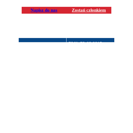
Napisz do nas
Zostań członkiem
PLN: PL 93 8815
Numery rachunków
0002 2001 0031 0721
bankowych:
0001 POLUPLPR
Bank Spółdzielczy w
USD: PL 39 8815
Rabie Wyżnej
0002 2001 0031 0721
0003 POLUPLPR
Facebook
Instagram