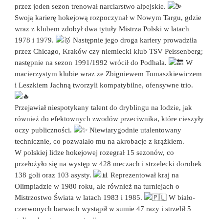
przez jeden sezon trenował narciarstwo alpejskie.
Swoją karierę hokejową rozpoczynał w Nowym Targu, gdzie
wraz z klubem zdobył dwa tytuły Mistrza Polski w latach
1978 i 1979.
Następnie jego droga kariery prowadziła
przez Chicago, Kraków czy niemiecki klub TSV Peissenberg;
następnie na sezon 1991/1992 wrócił do Podhala.
W
macierzystym klubie wraz ze Zbigniewem Tomaszkiewiczem
i Leszkiem Jachną tworzyli kompatybilne, ofensywne trio.
Przejawiał niespotykany talent do dryblingu na lodzie, jak
również do efektownych zwodów przeciwnika, które cieszyły
oczy publiczności.
Niewiarygodnie utalentowany
technicznie, co pozwalało mu na akrobacje z krążkiem.
W polskiej lidze hokejowej rozegrał 15 sezonów, co
przełożyło się na występ w 428 meczach i strzelecki dorobek
138 goli oraz 103 asysty.
Reprezentował kraj na
Olimpiadzie w 1980 roku, ale również na turniejach o
Mistrzostwo Świata w latach 1983 i 1985.
W biało-
czerwonych barwach wystąpił w sumie 47 razy i strzelił 5