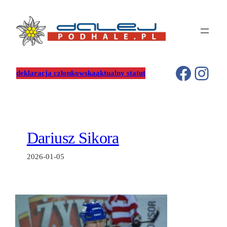
Przejdź
do
treści
Facebo
Inst
deklaracja członkowska
aktualny statut
Dariusz Sikora
2026-01-05