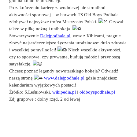
goli na konto reprezentacji.
Po zakończeniu kariery zawodniczej nie stronił od
aktywności sportowej – w barwach TS Old Boys Podhale
zdobywał najwyższe trofea Mistrzostw Polski.
Grywał
także w piłkę nożną i unihokeja.
Stowarzyszenie
Dalejpodhale.pl
, wraz z Kibicami, pragnie
złożyć najserdeczniejsze życzenia urodzinowe: dużo zdrowia
i wszelkiej pomyślności!
Niech wszelkie aktywności,
czy to sportowe, czy prywatne, budują radość i przynoszą
satysfakcję.
Chcesz poznać legendy nowotarskiego hokeja? Odwiedź
naszą stronę
www.dalejpodhale.pl
gdzie znajdziesz
kalendarium wyjątkowych postaci!
Źródło: S.Leśniowski,
wikipedia.pl
i
oldboyspodhale.pl
Zdj grupowe : dolny rząd, 2 od lewej