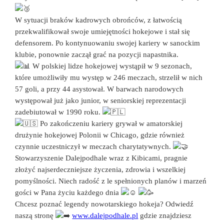
W sytuacji braków kadrowych obrońców, z łatwością
przekwalifikował swoje umiejętności hokejowe i stał się
defensorem. Po kontynuowaniu swojej kariery w sanockim
klubie, ponownie zaczął grać na pozycji napastnika.
W polskiej lidze hokejowej wystąpił w 9 sezonach,
które umożliwiły mu występ w 246 meczach, strzelił w nich
57 goli, a przy 44 asystował. W barwach narodowych
występował już jako junior, w seniorskiej reprezentacji
zadebiutował w 1990 roku.
Po zakończeniu kariery grywał w amatorskiej
drużynie hokejowej Polonii w Chicago, gdzie również
czynnie uczestniczył w meczach charytatywnych.
Stowarzyszenie Dalejpodhale wraz z Kibicami, pragnie
złożyć najserdeczniejsze życzenia, zdrowia i wszelkiej
pomyślności. Niech radość z le spełnionych planów i marzeń
gości w Pana życiu każdego dnia
Chcesz poznać legendy nowotarskiego hokeja? Odwiedź
naszą stronę
www.dalejpodhale.pl
gdzie znajdziesz