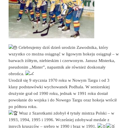
Celebrujemy dziś dzień urodzin Zawodnika, który
wszystko co można osiągnąć w ligowym hokeju osiągnął – w
barwach żółtym, niebieskim i czerwonym. Janusz Misterka,
pseudonim ,,Mister”, napastnik ale również doskonały
obrońca.
Urodził się 9 stycznia 1970 roku w Nowym Targu i od 3
klasy podstawówki wychowanek Podhala. W seniorskiej
drużynie grał od 1990 roku, jednak w 1991 roku dostał
powołanie do wojska i do Nowego Targu oraz hokeja wrócił
po półtora roku.
Wraz z Szarotkami zdobył 4 tytuły mistrza Polski – w
1993, 1994, 1995 i 1996. Wcześniej zdobywał medale z
innych kruszców – srebro w 1990 i brąz w 1991.