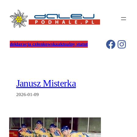
Przejdź
do
treści
Facebo
Inst
deklaracja członkowska
aktualny statut
Janusz Misterka
2026-01-09