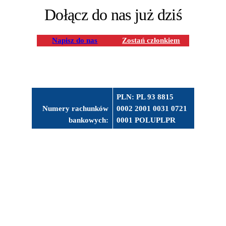
Dołącz do nas już dziś
Napisz do nas
Zostań członkiem
PLN: PL 93 8815
Numery rachunków
0002 2001 0031 0721
bankowych:
0001 POLUPLPR
Bank Spółdzielczy w
USD: PL 39 8815
Rabie Wyżnej
0002 2001 0031 0721
0003 POLUPLPR