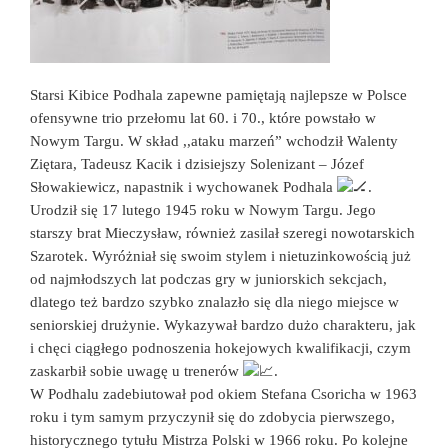
Starsi Kibice Podhala zapewne pamiętają najlepsze w Polsce
ofensywne trio przełomu lat 60. i 70., które powstało w
Nowym Targu. W skład ,,ataku marzeń” wchodził Walenty
Ziętara, Tadeusz Kacik i dzisiejszy Solenizant – Józef
Słowakiewicz, napastnik i wychowanek Podhala
.
Urodził się 17 lutego 1945 roku w Nowym Targu. Jego
starszy brat Mieczysław, również zasilał szeregi nowotarskich
Szarotek. Wyróżniał się swoim stylem i nietuzinkowością już
od najmłodszych lat podczas gry w juniorskich sekcjach,
dlatego też bardzo szybko znalazło się dla niego miejsce w
seniorskiej drużynie. Wykazywał bardzo dużo charakteru, jak
i chęci ciągłego podnoszenia hokejowych kwalifikacji, czym
zaskarbił sobie uwagę u trenerów
.
W Podhalu zadebiutował pod okiem Stefana Csoricha w 1963
roku i tym samym przyczynił się do zdobycia pierwszego,
historycznego tytułu Mistrza Polski w 1966 roku. Po kolejne