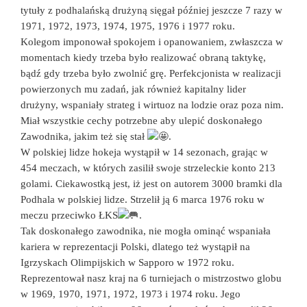
tytuły z podhalańską drużyną sięgał później jeszcze 7 razy w
1971, 1972, 1973, 1974, 1975, 1976 i 1977 roku.
Kolegom imponował spokojem i opanowaniem, zwłaszcza w
momentach kiedy trzeba było realizować obraną taktykę,
bądź gdy trzeba było zwolnić grę. Perfekcjonista w realizacji
powierzonych mu zadań, jak również kapitalny lider
drużyny, wspaniały strateg i wirtuoz na lodzie oraz poza nim.
Miał wszystkie cechy potrzebne aby ulepić doskonałego
Zawodnika, jakim też się stał
.
W polskiej lidze hokeja wystąpił w 14 sezonach, grając w
454 meczach, w których zasilił swoje strzeleckie konto 213
golami. Ciekawostką jest, iż jest on autorem 3000 bramki dla
Podhala w polskiej lidze. Strzelił ją 6 marca 1976 roku w
meczu przeciwko ŁKS
.
Tak doskonałego zawodnika, nie mogła ominąć wspaniała
kariera w reprezentacji Polski, dlatego też wystąpił na
Igrzyskach Olimpijskich w Sapporo w 1972 roku.
Reprezentował nasz kraj na 6 turniejach o mistrzostwo globu
w 1969, 1970, 1971, 1972, 1973 i 1974 roku. Jego