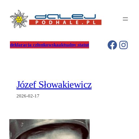
Przejdź
do
treści
Facebo
Inst
deklaracja członkowska
aktualny statut
Józef Słowakiewicz
2026-02-17