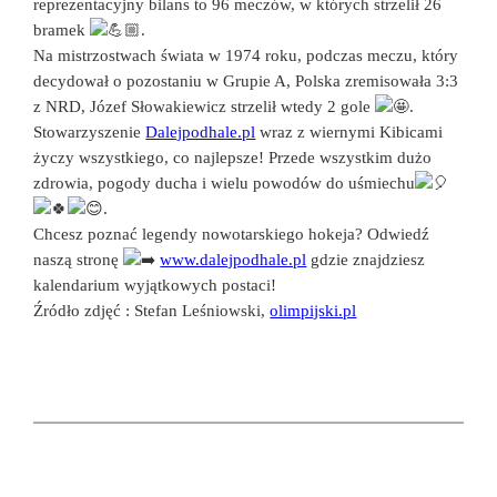
reprezentacyjny bilans to 96 meczów, w których strzelił 26
bramek
.
Na mistrzostwach świata w 1974 roku, podczas meczu, który
decydował o pozostaniu w Grupie A, Polska zremisowała 3:3
z NRD, Józef Słowakiewicz strzelił wtedy 2 gole
.
Stowarzyszenie
Dalejpodhale.pl
wraz z wiernymi Kibicami
życzy wszystkiego, co najlepsze! Przede wszystkim dużo
zdrowia, pogody ducha i wielu powodów do uśmiechu
.
Chcesz poznać legendy nowotarskiego hokeja? Odwiedź
naszą stronę
www.dalejpodhale.pl
gdzie znajdziesz
kalendarium wyjątkowych postaci!
Źródło zdjęć : Stefan Leśniowski,
olimpijski.pl