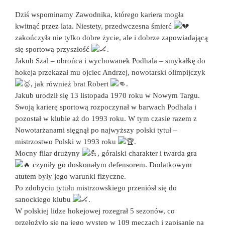
Dziś wspominamy Zawodnika, którego kariera mogła
kwitnąć przez lata. Niestety, przedwczesna śmierć
zakończyła nie tylko dobre życie, ale i dobrze zapowiadającą
się sportową przyszłość
.
Jakub Szal – obrońca i wychowanek Podhala – smykałkę do
hokeja przekazał mu ojciec Andrzej, nowotarski olimpijczyk
, jak również brat Robert
.
Jakub urodził się 13 listopada 1970 roku w Nowym Targu.
Swoją karierę sportową rozpoczynał w barwach Podhala i
pozostał w klubie aż do 1993 roku. W tym czasie razem z
Nowotarżanami sięgnął po najwyższy polski tytuł –
mistrzostwo Polski w 1993 roku
.
Mocny filar drużyny
, góralski charakter i twarda gra
czyniły go doskonałym defensorem. Dodatkowym
atutem były jego warunki fizyczne.
Po zdobyciu tytułu mistrzowskiego przeniósł się do
sanockiego klubu
.
W polskiej lidze hokejowej rozegrał 5 sezonów, co
przełożyło się na jego występ w 109 meczach i zapisanie na