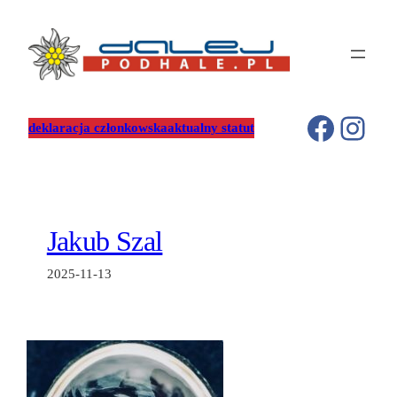
Przejdź
do
treści
Facebo
Inst
deklaracja członkowska
aktualny statut
Jakub Szal
2025-11-13