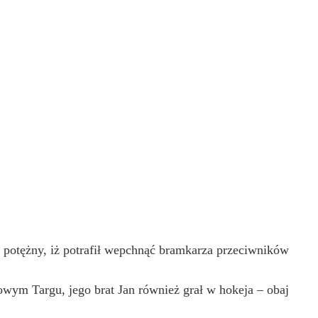
 i potężny, iż potrafił wepchnąć bramkarza przeciwników
ym Targu, jego brat Jan również grał w hokeja – obaj