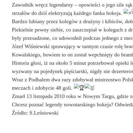
Zawodnik wręcz legendarny – opowieści o jego sile rąk 
strzałów do dziś elektryzują każdego fanka hokeja.
Bardzo lubiany przez kolegów z drużyny i kibiców, dob
Piekielnie pewny siebie, co zaszczepiał w kolegach z d
były przesadzone, co udowodnił podczas jednego z me
Józef Wiśniewski sprawujący w tamtym czasie rolę bra
Kowalskiego, bowiem to on został wepchnięty do bramk
Historia głosi, iż na około 5 minut potrzebował opieki
wyzwany na pojedynek pięściarski, nigdy nie dezertero
Wraz z Podhalem dwa razy zdobywał mistrzostwo Polski
meczach i zdobycie 48 goli.
Zmarł 13 listopada 2010 roku w Nowym Targu, gdzie z
Chcesz poznać legendy nowotarskiego hokeja? Odwiedź
Źródło: S.Leśniowski