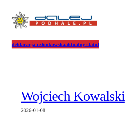
Przejdź
do
treści
deklaracja członkowska
aktualny statut
Wojciech Kowalski
2026-01-08