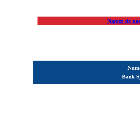
Napisz do na
Nume
Bank S