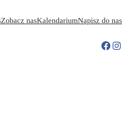
s
Zobacz nas
Kalendarium
Napisz do nas
Facebo
Inst