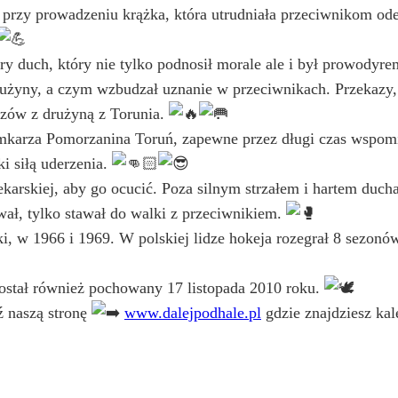
przy prowadzeniu krążka, która utrudniała przeciwnikom odebr
ry duch, który nie tylko podnosił morale ale i był prowodyr
rużyny, a czym wzbudzał uznanie w przeciwnikach. Przekazy, iż
czów z drużyną z Torunia.
mkarza Pomorzanina Toruń, zapewne przez długi czas wspomi
i siłą uderzenia.
 lekarskiej, aby go ocucić. Poza silnym strzałem i hartem du
wał, tylko stawał do walki z przeciwnikiem.
, w 1966 i 1969. W polskiej lidze hokeja rozegrał 8 sezonó
ostał również pochowany 17 listopada 2010 roku.
 naszą stronę
www.dalejpodhale.pl
gdzie znajdziesz ka