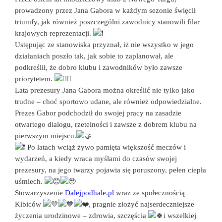
prowadzony przez Jana Gabora w każdym sezonie święcił
triumfy, jak również poszczególni zawodnicy stanowili filar
krajowych reprezentacji.
Ustępując ze stanowiska przyznał, iż nie wszystko w jego
działaniach poszło tak, jak sobie to zaplanował, ale
podkreślił, że dobro klubu i zawodników było zawsze
priorytetem.
Lata prezesury Jana Gabora można określić nie tylko jako
trudne – choć sportowo udane, ale również odpowiedzialne.
Prezes Gabor podchodził do swojej pracy na zasadzie
otwartego dialogu, rzetelności i zawsze z dobrem klubu na
pierwszym miejscu.
Po latach wciąż żywo pamięta większość meczów i
wydarzeń, a kiedy wraca myślami do czasów swojej
prezesury, na jego twarzy pojawia się poruszony, pełen ciepła
uśmiech.
Stowarzyszenie
Dalejpodhale.pl
wraz ze społecznością
Kibiców
, pragnie złożyć najserdeczniejsze
życzenia urodzinowe – zdrowia, szczęścia
i wszelkiej