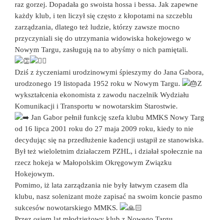
raz gorzej. Dopadała go swoista hossa i bessa. Jak zapewne
każdy klub, i ten liczył się często z kłopotami na szczeblu
zarządzania, dlatego też ludzie, którzy zawsze mocno
przyczyniali się do utrzymania widowiska hokejowego w
Nowym Targu, zasługują na to abyśmy o nich pamiętali.
Dziś z życzeniami urodzinowymi śpieszymy do Jana Gabora,
urodzonego 19 listopada 1952 roku w Nowym Targu.
Z
wykształcenia ekonomista z zawodu naczelnik Wydziału
Komunikacji i Transportu w nowotarskim Starostwie.
Jan Gabor pełnił funkcję szefa klubu MMKS Nowy Targ
od 16 lipca 2001 roku do 27 maja 2009 roku, kiedy to nie
decydując się na przedłużenie kadencji ustąpił ze stanowiska.
Był też wieloletnim działaczem PZHL, i działał społecznie na
rzecz hokeja w Małopolskim Okręgowym Związku
Hokejowym.
Pomimo, iż lata zarządzania nie były łatwym czasem dla
klubu, nasz solenizant może zapisać na swoim koncie pasmo
sukcesów nowotarskiego MMKS.
Przez osiem lat młodzieżowy klub z Nowego Targu,