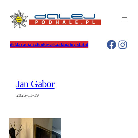
Przejdź
do
treści
Facebo
Inst
deklaracja członkowska
aktualny statut
Jan Gabor
2025-11-19