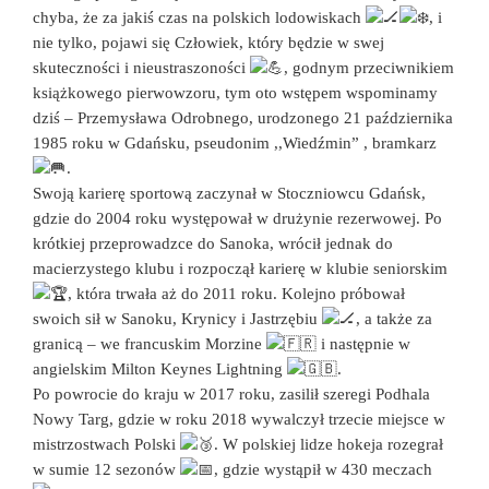
chyba, że za jakiś czas na polskich lodowiskach
, i
nie tylko, pojawi się Człowiek, który będzie w swej
skuteczności i nieustraszoności
, godnym przeciwnikiem
książkowego pierwowzoru, tym oto wstępem wspominamy
dziś – Przemysława Odrobnego, urodzonego 21 października
1985 roku w Gdańsku, pseudonim ,,Wiedźmin” , bramkarz
.
Swoją karierę sportową zaczynał w Stoczniowcu Gdańsk,
gdzie do 2004 roku występował w drużynie rezerwowej. Po
krótkiej przeprowadzce do Sanoka, wrócił jednak do
macierzystego klubu i rozpoczął karierę w klubie seniorskim
, która trwała aż do 2011 roku. Kolejno próbował
swoich sił w Sanoku, Krynicy i Jastrzębiu
, a także za
granicą – we francuskim Morzine
i następnie w
angielskim Milton Keynes Lightning
.
Po powrocie do kraju w 2017 roku, zasilił szeregi Podhala
Nowy Targ, gdzie w roku 2018 wywalczył trzecie miejsce w
mistrzostwach Polski
. W polskiej lidze hokeja rozegrał
w sumie 12 sezonów
, gdzie wystąpił w 430 meczach