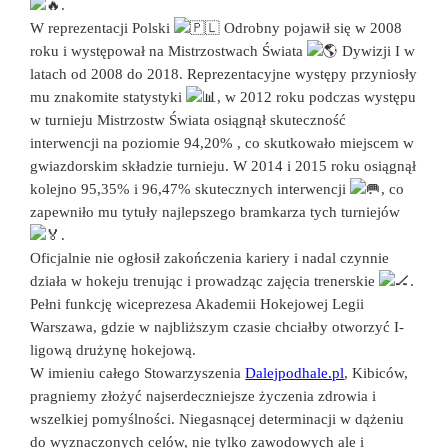
.
W reprezentacji Polski
Odrobny pojawił się w 2008
roku i występował na Mistrzostwach Świata
Dywizji I w
latach od 2008 do 2018. Reprezentacyjne występy przyniosły
mu znakomite statystyki
, w 2012 roku podczas występu
w turnieju Mistrzostw Świata osiągnął skuteczność
interwencji na poziomie 94,20% , co skutkowało miejscem w
gwiazdorskim składzie turnieju. W 2014 i 2015 roku osiągnął
kolejno 95,35% i 96,47% skutecznych interwencji
, co
zapewniło mu tytuły najlepszego bramkarza tych turniejów
.
Oficjalnie nie ogłosił zakończenia kariery i nadal czynnie
działa w hokeju trenując i prowadząc zajęcia trenerskie
.
Pełni funkcję wiceprezesa Akademii Hokejowej Legii
Warszawa, gdzie w najbliższym czasie chciałby otworzyć I-
ligową drużynę hokejową.
W imieniu całego Stowarzyszenia
Dalejpodhale.pl
, Kibiców,
pragniemy złożyć najserdeczniejsze życzenia zdrowia i
wszelkiej pomyślności. Niegasnącej determinacji w dążeniu
do wyznaczonych celów, nie tylko zawodowych ale i