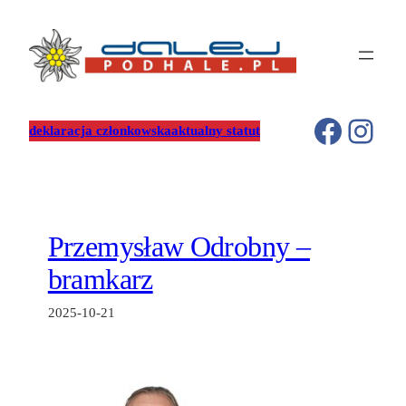
Przejdź
do
treści
Facebo
Inst
deklaracja członkowska
aktualny statut
Przemysław Odrobny –
bramkarz
2025-10-21