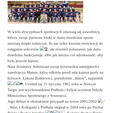
W wielu dyscyplinach sportowych zdarzają się zawodnicy,
którzy swoje pierwsze kroki w danej dziedzinie sportu
stawiają dzięki rodzicom. To nie tylko kwestia motywacji do
osiągania sukcesów
, ale również pokazania, jak dana
dziedzina funkcjonuje, albo jak można coś udoskonalić, aby
było jeszcze lepsze,
Nasz dzisiejszy Solenizant swoje łyżwiarskie umiejętności
zawdzięcza Mamie, która odkryła przed nim kunszt jazdy na
łyżwach. Łukasz Batkiewicz, pseudonim ,,Baton”, napastnik
. Urodził się 25 stycznia 1982 roku w Nowym
Targu, jest wychowankiem Podhala i byłym uczniem Szkoły
Mistrzostwa Sportowego z Sosnowca.
Jego debiut w ekstraklasie przypadł na sezon 2001/2002
. Wraz z Kolegami z Podhala sięgnął w 2004 roku po Puchar