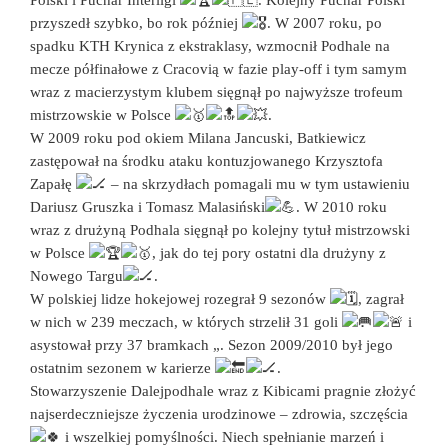
Polski i Puchar Interligi
. Kolejny Puchar Polski
przyszedł szybko, bo rok później
. W 2007 roku, po
spadku KTH Krynica z ekstraklasy, wzmocnił Podhale na
mecze półfinałowe z Cracovią w fazie play-off i tym samym
wraz z macierzystym klubem sięgnął po najwyższe trofeum
mistrzowskie w Polsce
.
W 2009 roku pod okiem Milana Jancuski, Batkiewicz
zastępował na środku ataku kontuzjowanego Krzysztofa
Zapałę
– na skrzydłach pomagali mu w tym ustawieniu
Dariusz Gruszka i Tomasz Malasiński
. W 2010 roku
wraz z drużyną Podhala sięgnął po kolejny tytuł mistrzowski
w Polsce
, jak do tej pory ostatni dla drużyny z
Nowego Targu
.
W polskiej lidze hokejowej rozegrał 9 sezonów
, zagrał
w nich w 239 meczach, w których strzelił 31 goli
i
asystował przy 37 bramkach „. Sezon 2009/2010 był jego
ostatnim sezonem w karierze
.
Stowarzyszenie Dalejpodhale wraz z Kibicami pragnie złożyć
najserdeczniejsze życzenia urodzinowe – zdrowia, szczęścia
i wszelkiej pomyślności. Niech spełnianie marzeń i