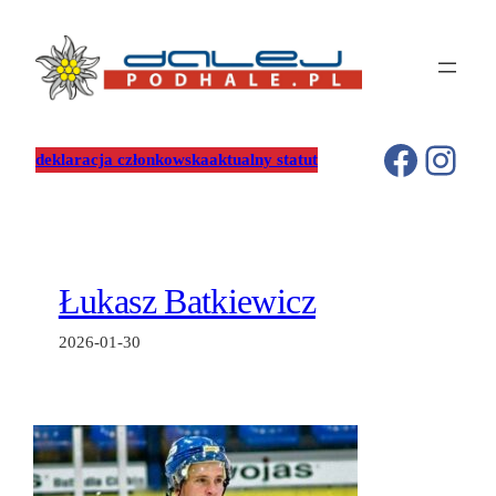
Przejdź
do
treści
Facebo
Inst
deklaracja członkowska
aktualny statut
Łukasz Batkiewicz
2026-01-30