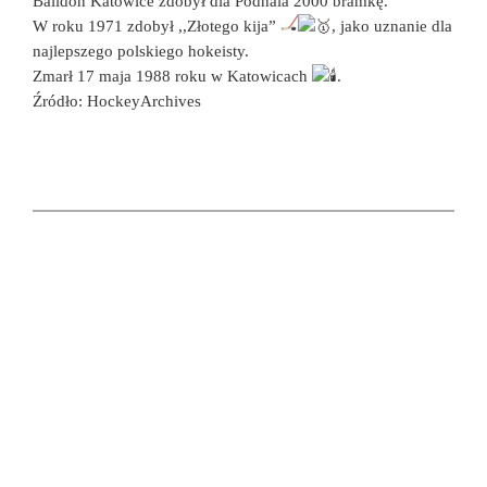
Baildon Katowice zdobył dla Podhala 2000 bramkę.
W roku 1971 zdobył ,,Złotego kija”
, jako uznanie dla
najlepszego polskiego hokeisty.
Zmarł 17 maja 1988 roku w Katowicach
.
Źródło: HockeyArchives