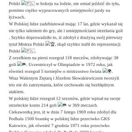
Polski
w hokeju na lodzie, nie umiał jeździć do tyłu,
pomimo ciężko wypracowanych umiejętności jazdy na
łyżwach.
W Polskiej lidze zadebiutował mając 17 lat, gdzie wykazał się
nie tylko talentem do gry, ale i umiejętnościami strzelania goli
. Szybko doprowadziło to, iż zdobył z drużyną swój pierwszy
tytuł Mistrza Polski
, skąd szybko trafił do reprezentacji
Polski
.
Z orzełkiem na piersi rozegrał 118 meczów, zdobywając 38
goli
. Uczestniczył w Olimpiadzie w 1972 roku, jak
również rozegrał 5 turniejów o mistrzostwo świata
.
Wraz Walentym Ziętarą i Józefem Słowakiewiczem tworzyli
trio nie do zatrzymania, które cechowało się bezbłędnym
atakiem.
W polskiej lidze rozegrał 12 sezonów, gdzie wpisał na swoje
strzeleckie konto 214 goli
w 369 meczach.
Ciekawostką jest, iż w dniu 7 lutego 1969 roku zdobył dla
Podhala 1500 bramkę w polskiej lidze przeciwko GKS
Katowice, jak również 7 grudnia 1971 roku przeciwko