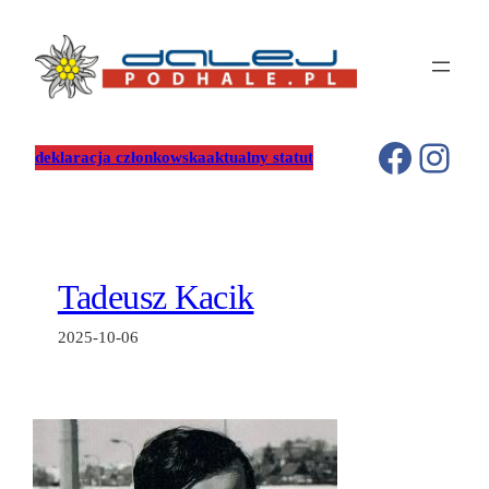
Przejdź
do
treści
Facebo
Inst
deklaracja członkowska
aktualny statut
Tadeusz Kacik
2025-10-06