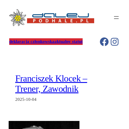
Przejdź
do
treści
Facebo
Inst
deklaracja członkowska
aktualny statut
Franciszek Klocek –
Trener, Zawodnik
2025-10-04