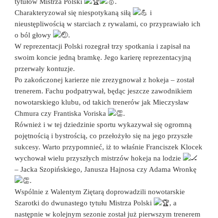
tytułów Mistrza Polski
.
Charakteryzował się niespotykaną siłą
i
nieustępliwością w starciach z rywalami, co przyprawiało ich
o ból głowy
.
W reprezentacji Polski rozegrał trzy spotkania i zapisał na
swoim koncie jedną bramkę. Jego karierę reprezentacyjną
przerwały kontuzje.
Po zakończonej karierze nie zrezygnował z hokeja – został
trenerem. Fachu podpatrywał, będąc jeszcze zawodnikiem
nowotarskiego klubu, od takich trenerów jak Mieczysław
Chmura czy Frantiska Voriska
.
Również i w tej dziedzinie sportu wykazywał się ogromną
pojętnością i bystrością, co przełożyło się na jego przyszłe
sukcesy. Warto przypomnieć, iż to właśnie Franciszek Klocek
wychował wielu przyszłych mistrzów hokeja na lodzie
– Jacka Szopińskiego, Janusza Hajnosa czy Adama Wronkę
.
Wspólnie z Walentym Ziętarą doprowadzili nowotarskie
Szarotki do dwunastego tytułu Mistrza Polski
, a
następnie w kolejnym sezonie został już pierwszym trenerem