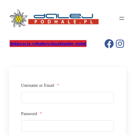
Przejdź
do
treści
Facebo
Inst
deklaracja członkowska
aktualny statut
Username or Email
*
Password
*