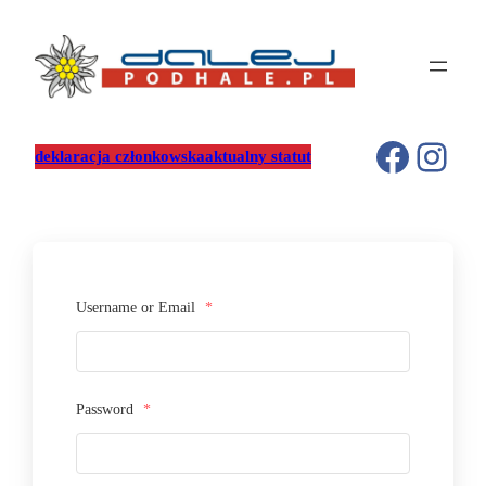
Przejdź
do
treści
Facebo
Inst
deklaracja członkowska
aktualny statut
Username or Email
*
Password
*